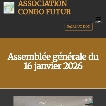
ASSOCIATION
Skip
to
CONGO FUTUR
the
content
MENU
FAIRE UN DON
Assemblée générale du
16 janvier 2026